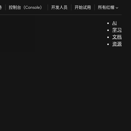
所有红帽
持
控制台（Console）
开发人员
开始试用
AI
支
学习
持
文档
资源
（
开
发
人
员
开
始
试
用