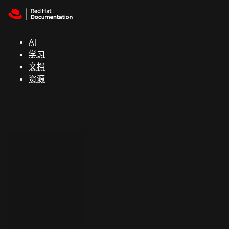
Skip to navigation
Skip to content
支
持
AI
学习
控制台
文档
（Console）
资源
开
发
人
员
开
始
试
用
联