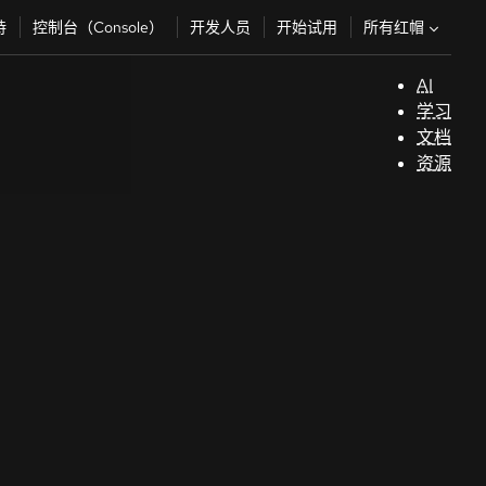
所有红帽
持
控制台（Console）
开发人员
开始试用
AI
支
学习
持
文档
资源
（
开
发
人
员
开
始
试
用