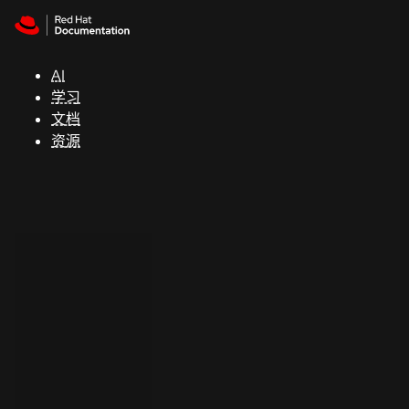
Skip to navigation
Skip to content
支
持
AI
学习
控制台
文档
（Console）
资源
开
发
人
员
开
始
试
用
联