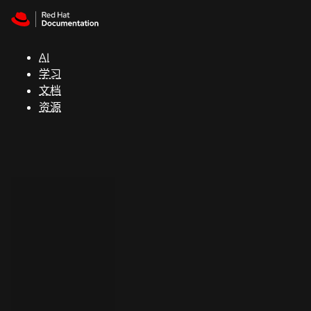
Skip to navigation
Skip to content
支
持
AI
学习
控制台
文档
（Console）
资源
开
发
人
员
开
始
试
用
联