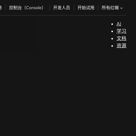
所有红帽
持
控制台（Console）
开发人员
开始试用
AI
支
学习
持
文档
资源
（
开
发
人
员
开
始
试
用