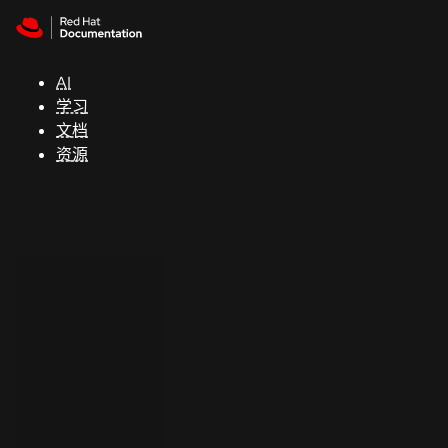
Skip to navigation
Skip to content
支
持
AI
学习
控制台
文档
（Console）
资源
开
发
人
员
开
始
试
用
联