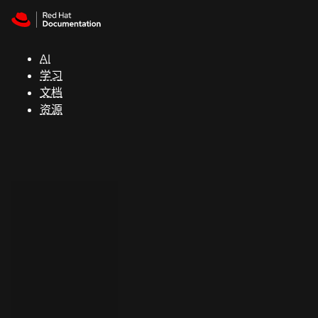
Skip to navigation
Skip to content
支
持
AI
学习
控制台
文档
（Console）
资源
开
发
人
员
开
始
试
用
联