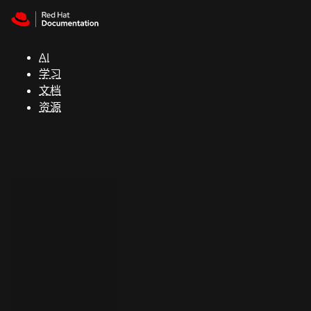
Skip to navigation
Skip to content
支
持
AI
学习
控制台
文档
（Console）
资源
开
发
人
员
开
始
试
用
联