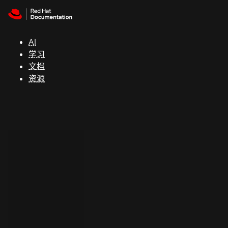
Skip to navigation
Skip to content
支
持
AI
学习
控制台
文档
（Console）
资源
开
发
人
员
开
始
试
用
联