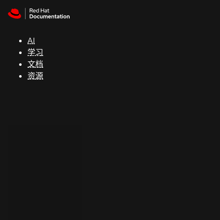
Skip to navigation
Skip to content
支
持
AI
学习
控制台
文档
（Console）
资源
开
发
人
员
开
始
试
用
联