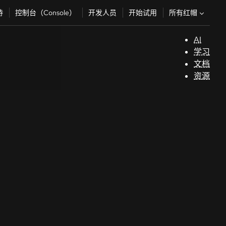
所有红帽
持
控制台（Console）
开发人员
开始试用
AI
支
学习
持
文档
资源
（
开
发
人
员
开
始
试
用