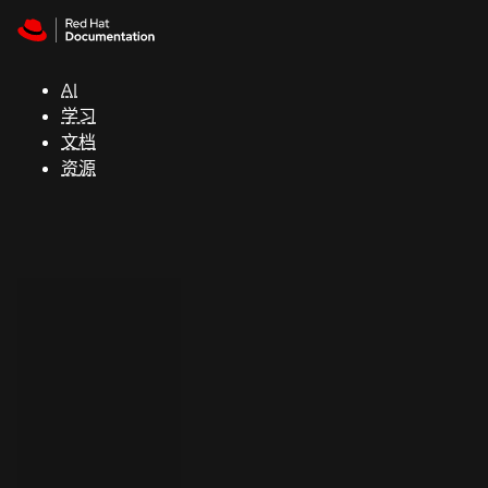
Skip to navigation
Skip to content
支
持
AI
学习
控制台
文档
（Console）
资源
开
发
人
员
开
始
试
用
联