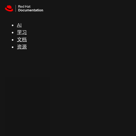
Skip to navigation
Skip to content
支
持
AI
学习
控制台
文档
（Console）
资源
开
发
人
员
开
始
试
用
联