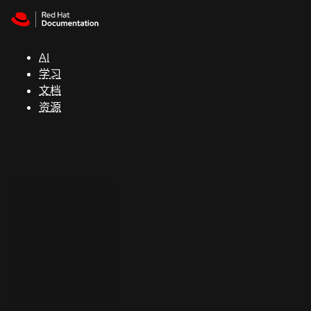
Skip to navigation
Skip to content
支
持
AI
学习
控制台
文档
（Console）
资源
开
发
人
员
开
始
试
用
联