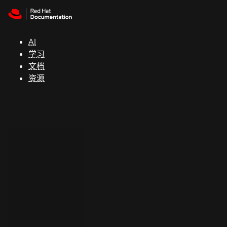
Skip to navigation
Skip to content
支
持
AI
学习
控制台
文档
（Console）
资源
开
发
人
员
开
始
试
用
联