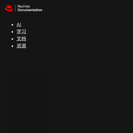
Skip to navigation
Skip to content
支
持
AI
学习
控制台
文档
（Console）
资源
开
发
人
员
开
始
试
用
联