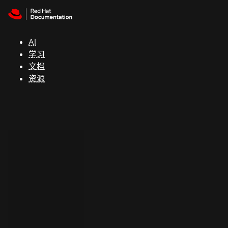
Skip to navigation
Skip to content
支
持
AI
学习
控制台
文档
（Console）
资源
开
发
人
员
开
始
试
用
联