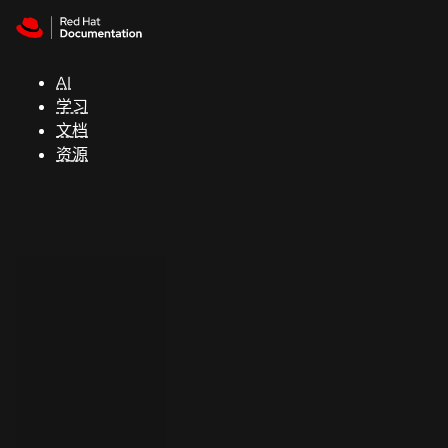
Skip to navigation
Skip to content
支
持
AI
学习
控制台
文档
（Console）
资源
开
发
人
员
开
始
试
用
联