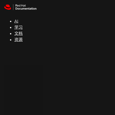
Skip to navigation
Skip to content
支
持
AI
学习
控制台
文档
（Console）
资源
开
发
人
员
开
始
试
用
联