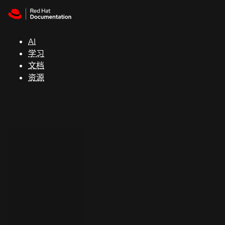
Skip to navigation
Skip to content
支
持
AI
学习
控制台
文档
（Console）
资源
开
发
人
员
开
始
试
用
联