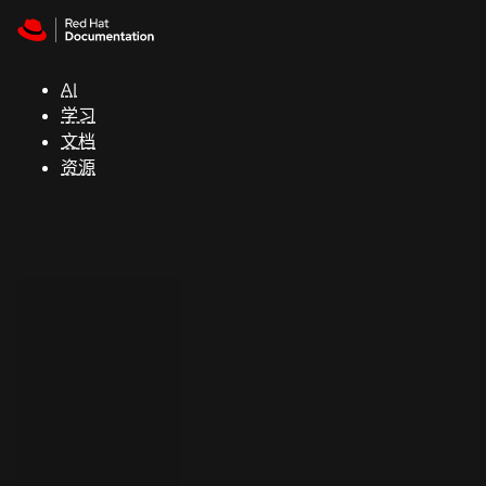
Skip to navigation
Skip to content
支
持
AI
学习
控制台
文档
（Console）
资源
开
发
人
员
开
始
试
用
联