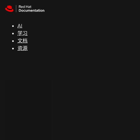
Skip to navigation
Skip to content
支
持
AI
学习
控制台
文档
（Console）
资源
开
发
人
员
开
始
试
用
联