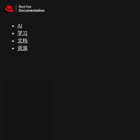
Skip to navigation
Skip to content
支
持
AI
学习
控制台
文档
（Console）
资源
开
发
人
员
开
始
试
用
联