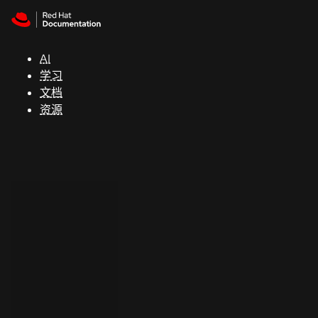
Skip to navigation
Skip to content
支
持
AI
学习
控制台
文档
（Console）
资源
开
发
人
员
开
始
试
用
联