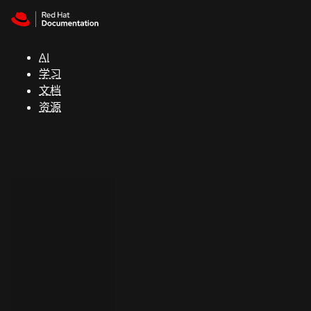
Skip to navigation
Skip to content
支
持
AI
学习
控制台
文档
（Console）
资源
开
发
人
员
开
始
试
用
联