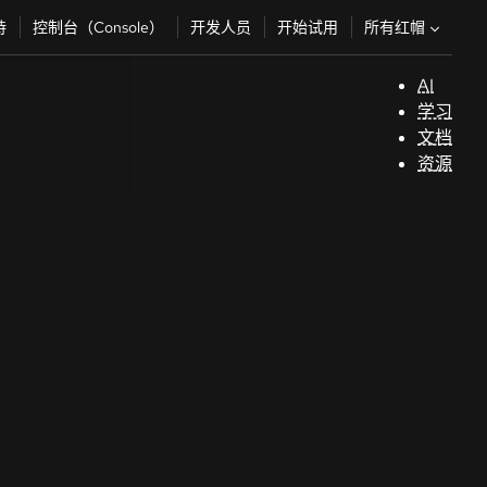
所有红帽
持
控制台（Console）
开发人员
开始试用
AI
支
学习
持
文档
资源
（
开
发
人
员
开
始
试
用