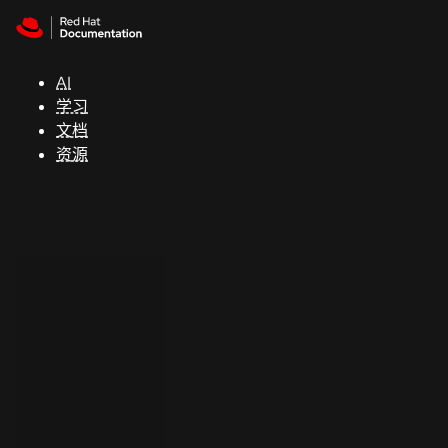
Skip to navigation
Skip to content
支
持
AI
学习
控制台
文档
（Console）
资源
开
发
人
员
开
始
试
用
联