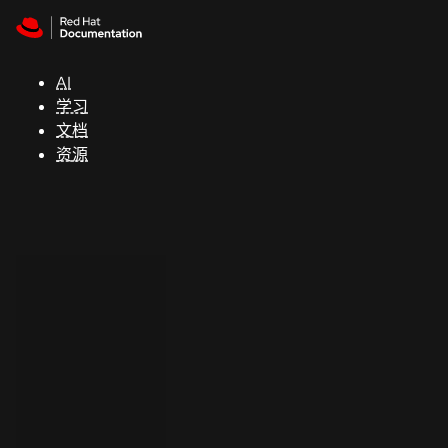
Skip to navigation
Skip to content
支
持
AI
学习
控制台
文档
（Console）
资源
开
发
人
员
开
始
试
用
联