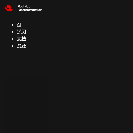
Skip to navigation
Skip to content
支
持
AI
学习
控制台
文档
（Console）
资源
开
发
人
员
开
始
试
用
联