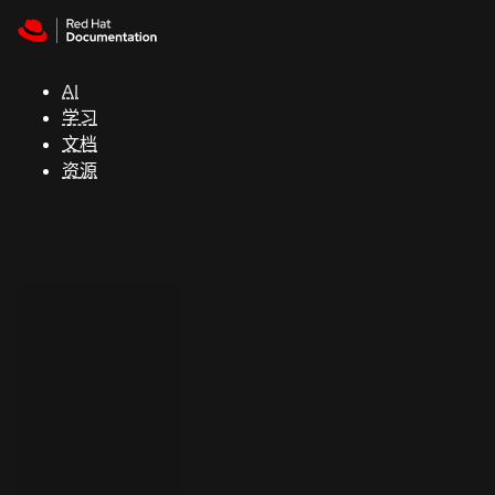
Skip to navigation
Skip to content
支
持
AI
学习
控制台
文档
（Console）
资源
开
发
人
员
开
始
试
用
联