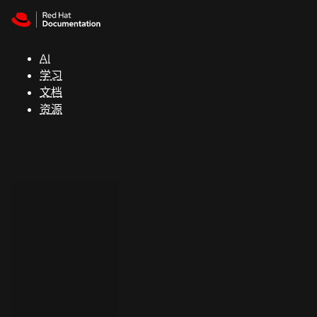
Skip to navigation
Skip to content
支
持
AI
学习
控制台
文档
（Console）
资源
开
发
人
员
开
始
试
用
联