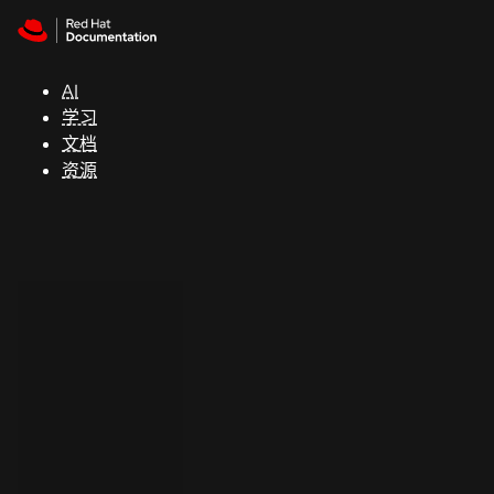
Skip to navigation
Skip to content
支
持
AI
学习
控制台
文档
（Console）
资源
开
发
人
员
开
始
试
用
联