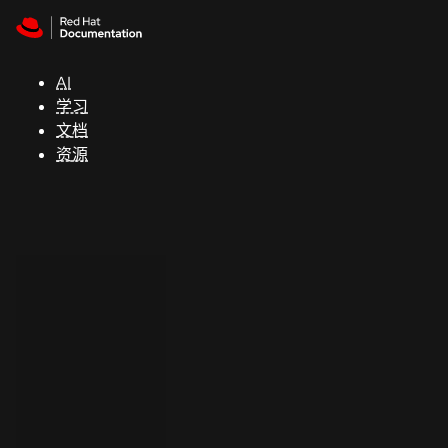
Skip to navigation
Skip to content
支
持
AI
学习
控制台
文档
（Console）
资源
开
发
人
员
开
始
试
用
联