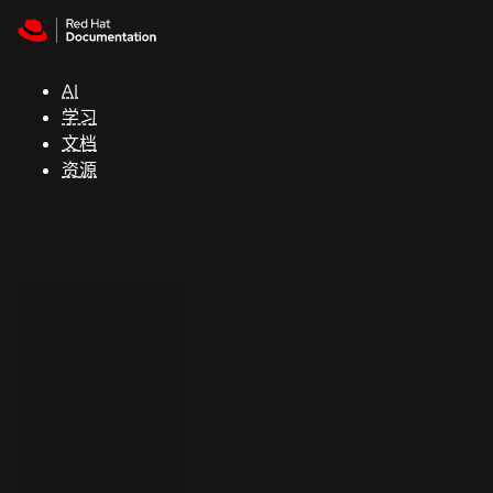
Skip to navigation
Skip to content
支
持
AI
学习
控制台
文档
（Console）
资源
开
发
人
员
开
始
试
用
联