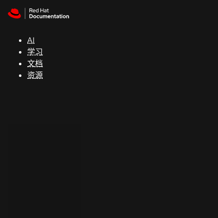
Skip to navigation
Skip to content
支
持
AI
学习
控制台
文档
（Console）
资源
开
发
人
员
开
始
试
用
联