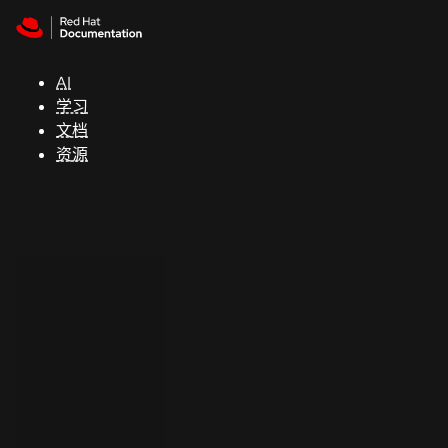
Skip to navigation
Skip to content
支
持
AI
学习
控制台
文档
（Console）
资源
开
发
人
员
开
始
试
用
联