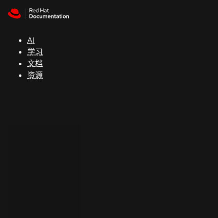
Skip to navigation
Skip to content
支
持
AI
学习
控制台
文档
（Console）
资源
开
发
人
员
开
始
试
用
联