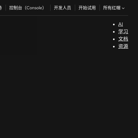
所有红帽
持
控制台（Console）
开发人员
开始试用
AI
支
学习
持
文档
资源
（
开
发
人
员
开
始
试
用