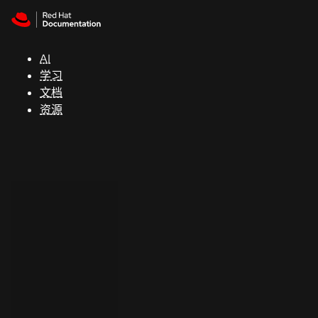
Skip to navigation
Skip to content
支
持
AI
学习
控制台
文档
（Console）
资源
开
发
人
员
开
始
试
用
联