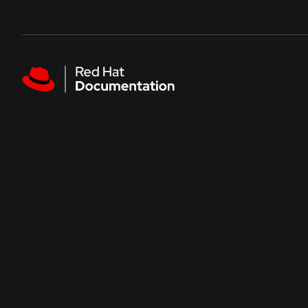
Skip to navigation
Skip to content
Featured links
热门文档
Red Hat AI
开始
实践操作
Red Hat Enterprise Linux
红帽入门
开发人员沙
Red Hat OpenShift Container Platform
了解红帽产品与订阅的价值。
在无需配置的
产品概述
Red Hat Ansible Automation Platform
受管 OpenShift 教程
交互式实验
Red Hat AI
专业教程帮助您最大化集群为您带来的好处。
通过这些基于
Red Hat OpenShift Service on AWS
了解 AI
Red Hat Enterprise Linux
浏览所有文档