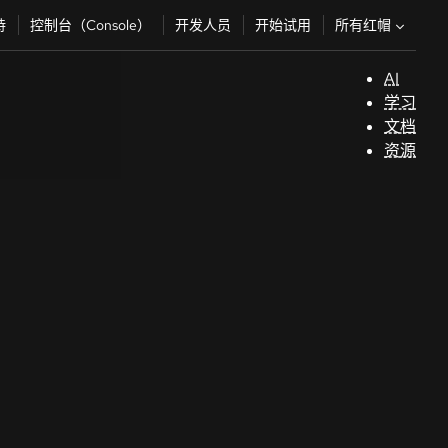
所有红帽
持
控制台（Console）
开发人员
开始试用
AI
支
学习
持
文档
资源
（
技术主题
AI/ML
开
自动化
Training & certifications
发
Java
人
Courses and exams
Kubernetes
员
owered by our
See all topics
Certifications
开发人员沙盒
开
使用我们的零设置沙盒立即免费访问红帽产
Skills assessments
始
品。
浏览更多
试
Red Hat Academy
用