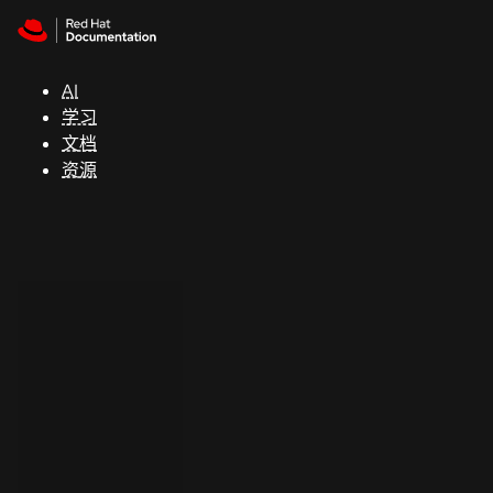
Skip to navigation
Skip to content
支
持
AI
学习
控制台
文档
（Console）
资源
开
发
人
员
开
始
试
用
联