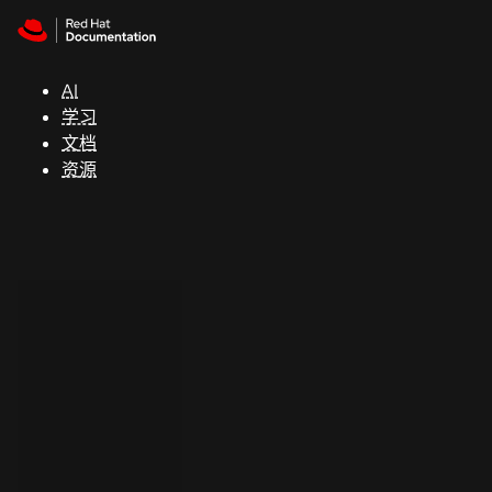
Skip to navigation
Skip to content
支
持
AI
学习
控制台
文档
（Console）
资源
开
发
人
员
开
始
试
用
联