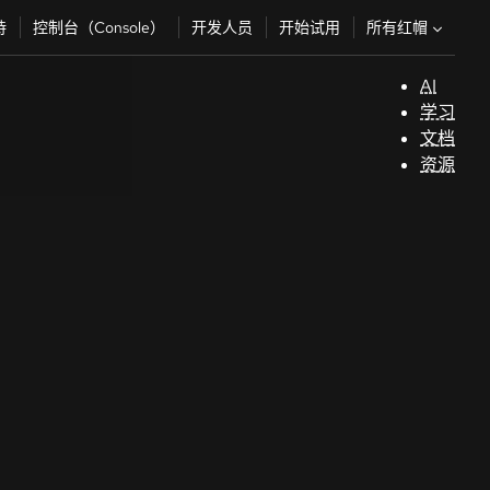
所有红帽
持
控制台（Console）
开发人员
开始试用
AI
支
学习
持
文档
资源
（
开
发
人
员
开
始
试
用