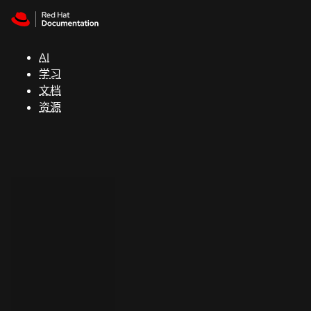
Skip to navigation
Skip to content
支
持
AI
学习
控制台
文档
（Console）
资源
开
发
人
员
开
始
试
用
联