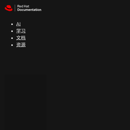
Skip to navigation
Skip to content
支
持
AI
学习
控制台
文档
（Console）
资源
开
发
人
员
开
始
试
用
联