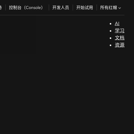
所有红帽
持
控制台（Console）
开发人员
开始试用
AI
支
学习
持
文档
资源
（
开
发
人
员
开
始
试
用