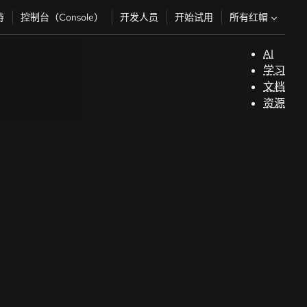
所有红帽
持
控制台（Console）
开发人员
开始试用
AI
支
学习
持
文档
资源
（
开
发
人
员
开
始
试
用