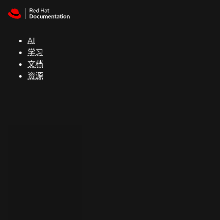
Skip to navigation
Skip to content
支
持
AI
学习
控制台
文档
（Console）
资源
开
发
人
员
开
始
试
用
联