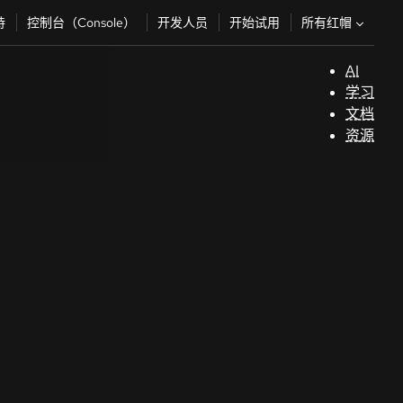
所有红帽
持
控制台（Console）
开发人员
开始试用
AI
支
学习
持
文档
资源
（
开
发
人
员
开
始
试
用